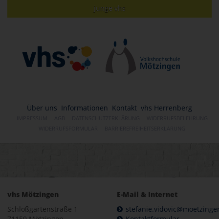
junge vhs
Über uns
Informationen
Kontakt
vhs Herrenberg
IMPRESSUM
AGB
DATENSCHUTZERKLÄRUNG
WIDERRUFSBELEHRUNG
WIDERRUFSFORMULAR
BARRIEREFREIHEITSERKLÄRUNG
vhs Mötzingen
E-Mail & Internet
Schloßgartenstraße 1
stefanie.vidovic@moetzinge
71159 Mötzingen
Kontaktformular