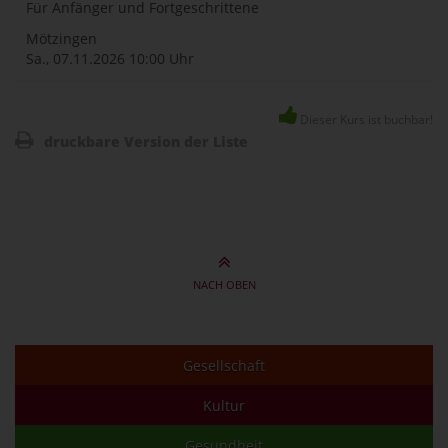
Für Anfänger und Fortgeschrittene
naviga
Mötzingen
Sa., 07.11.2026
10:00 Uhr
Dieser Kurs ist buchbar!
druckbare Version der Liste
NACH OBEN
Gesellschaft
Kultur
Gesundheit